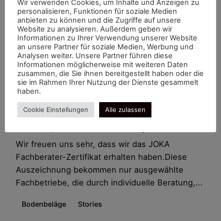
Wir verwenden Cookies, um Inhalte und Anzeigen zu
personalisieren, Funktionen für soziale Medien
anbieten zu können und die Zugriffe auf unsere
Website zu analysieren. Außerdem geben wir
Informationen zu Ihrer Verwendung unserer Website
an unsere Partner für soziale Medien, Werbung und
Analysen weiter. Unsere Partner führen diese
Informationen möglicherweise mit weiteren Daten
zusammen, die Sie ihnen bereitgestellt haben oder die
sie im Rahmen Ihrer Nutzung der Dienste gesammelt
haben.
Oktober 6, 2025
1 min read
Cookie Einstellungen
Alle zulassen
Wir sind offiziell JOKA Fachberater –
Qualität, die man sieht und spürt
Wir freuen uns sehr, dass wir das JOKA
Fachberater-Zertifikat erhalten haben.Diese
Auszeichnung bekommen nur ausgewählte
Fachbetriebe, die durch individuelle Beratung,...
Bodenbeläge
Stories