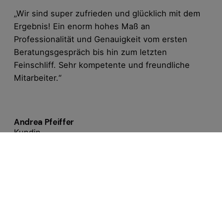
„Wir sind super zufrieden und glücklich mit dem
Ergebnis! Ein enorm hohes Maß an
Professionalität und Genauigkeit vom ersten
Beratungsgespräch bis hin zum letzten
Feinschliff. Sehr kompetente und freundliche
Mitarbeiter.“
Andrea Pfeiffer
Kundin
„Die Firma Raumausstattung Kratz hat bei mir im
letzten Sommer die Tapeten und Bodenbeläge im
Erdgeschoss erneuert. Schon da war ich
begeistert von der genauen und gleichzeitig