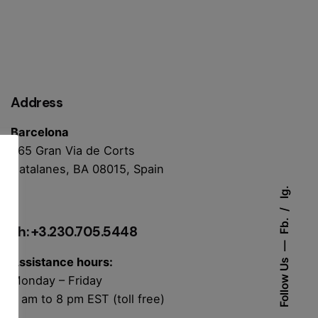
Address
Barcelona
365 Gran Via de Corts
Catalanes, BA 08015, Spain
Ig.
Fb.
Ph: +3.230.705.5448
Assistance hours:
Follow Us
Monday – Friday
6 am to 8 pm EST (toll free)